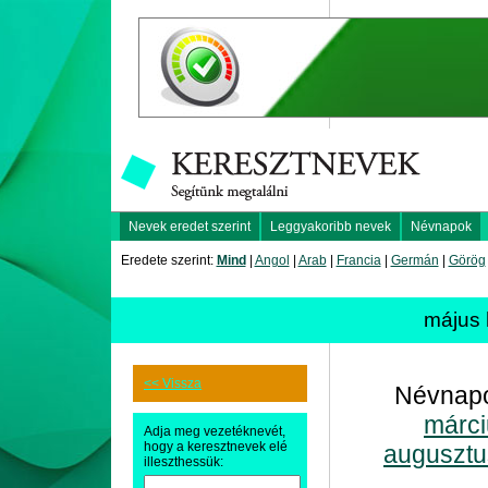
Nevek eredet szerint
Leggyakoribb nevek
Névnapok
Eredete szerint:
Mind
|
Angol
|
Arab
|
Francia
|
Germán
|
Görög
május
<< Vissza
Névnapo
márci
Adja meg vezetéknevét,
hogy a keresztnevek elé
augusztu
illeszthessük: