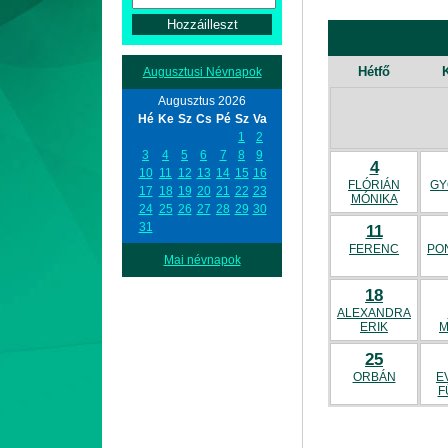
Hétfő
Augusztusi Névnapok
Augusztus 2026
Hé
Ke
Sz
Cs
Pé
Sz
Va
1
2
3
4
5
6
7
8
9
4
10
11
12
13
14
15
16
FLÓRIÁN
GY
17
18
19
20
21
22
23
MÓNIKA
24
25
26
27
28
29
30
31
11
FERENC
PO
Mai névnapok
18
ALEXANDRA
ERIK
M
25
ORBÁN
E
F