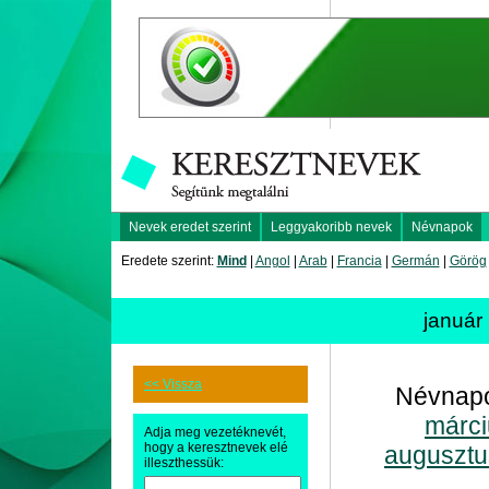
Nevek eredet szerint
Leggyakoribb nevek
Névnapok
Eredete szerint:
Mind
|
Angol
|
Arab
|
Francia
|
Germán
|
Görög
január
<< Vissza
Névnapo
márci
Adja meg vezetéknevét,
hogy a keresztnevek elé
augusztu
illeszthessük: