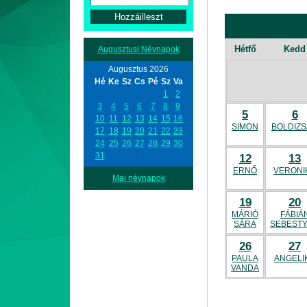
Hétfő
Kedd
Augusztusi Névnapok
Augusztus 2026
Hé
Ke
Sz
Cs
Pé
Sz
Va
1
2
3
4
5
6
7
8
9
5
6
10
11
12
13
14
15
16
SIMON
BOLDIZ
17
18
19
20
21
22
23
24
25
26
27
28
29
30
31
12
13
ERNŐ
VERONI
Mai névnapok
19
20
MÁRIÓ
FÁBIÁ
SÁRA
SEBEST
26
27
PAULA
ANGELI
VANDA