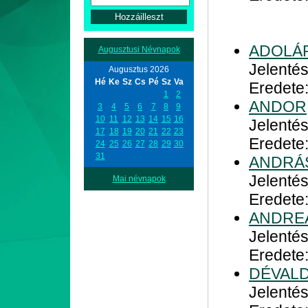
ADOLÁ
Augusztusi Névnapok
Jelentés
Augusztus 2026
Hé
Ke
Sz
Cs
Pé
Sz
Va
Eredete
1
2
ANDOR
3
4
5
6
7
8
9
10
11
12
13
14
15
16
Jelentése
17
18
19
20
21
22
23
Eredete
24
25
26
27
28
29
30
31
ANDRÁ
Jelentése
Mai névnapok
Eredete
ANDRE
Jelentése
Eredete
DÉVAL
Jelenté