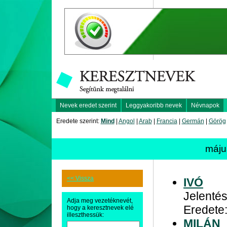
Nevek eredet szerint
Leggyakoribb nevek
Névnapok
Eredete szerint:
Mind
|
Angol
|
Arab
|
Francia
|
Germán
|
Görög
máju
<< Vissza
IVÓ
Jelentés
Adja meg vezetéknevét,
Eredete
hogy a keresztnevek elé
illeszthessük:
MILÁN