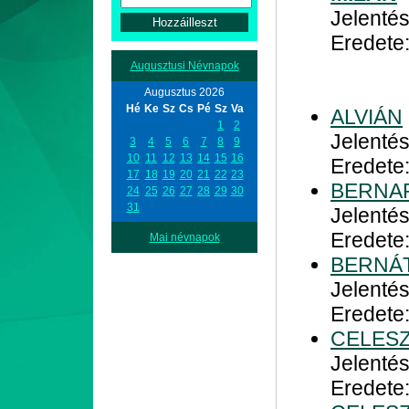
Jelenté
Eredete:
Augusztusi Névnapok
Augusztus 2026
Hé
Ke
Sz
Cs
Pé
Sz
Va
ALVIÁN
1
2
Jelentés
3
4
5
6
7
8
9
10
11
12
13
14
15
16
Eredete
17
18
19
20
21
22
23
BERNA
24
25
26
27
28
29
30
31
Jelentés
Eredete
Mai névnapok
BERNÁ
Jelentés
Eredete
CELES
Jelentés
Eredete: