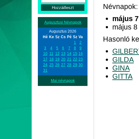
Névnapok:
május 7
Augusztusi Névnapok
május 8
Augusztus 2026
Hé
Ke
Sz
Cs
Pé
Sz
Va
Hasonló ke
1
2
3
4
5
6
7
8
9
GILBER
10
11
12
13
14
15
16
GILDA
17
18
19
20
21
22
23
24
25
26
27
28
29
30
GINA
31
GITTA
Mai névnapok