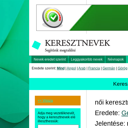
Nevek eredet szerint
Leggyakoribb nevek
Névnapok
Eredete szerint:
Mind
|
Angol
|
Arab
|
Francia
|
Germán
|
Görög
Keres
<< Vissza
női keresz
Eredete:
G
Adja meg vezetéknevét,
hogy a keresztnevek elé
illeszthessük:
Jelentése: 