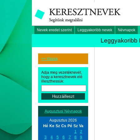
Nevek eredet szerint
Leggyakoribb nevek
Névnapok
Leggyakoribb 
<< Vissza
Adja meg vezetéknevét,
hogy a keresztnevek elé
illeszthessük:
Augusztusi Névnapok
Augusztus 2026
Hé
Ke
Sz
Cs
Pé
Sz
Va
1
2
3
4
5
6
7
8
9