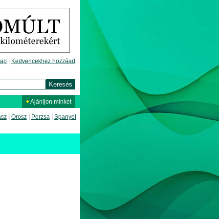
lap
|
Kedvencekhez hozzáad
+
Ajánljon minket
asz
|
Orosz
|
Perzsa
|
Spanyol