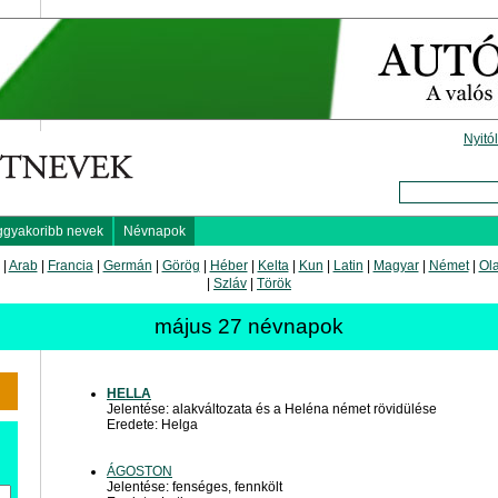
Nyitó
ggyakoribb nevek
Névnapok
|
Arab
|
Francia
|
Germán
|
Görög
|
Héber
|
Kelta
|
Kun
|
Latin
|
Magyar
|
Német
|
Ol
|
Szláv
|
Török
május 27 névnapok
HELLA
Jelentése: alakváltozata és a Heléna német rövidülése
Eredete: Helga
ÁGOSTON
Jelentése: fenséges, fennkölt