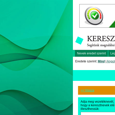
Nevek eredet szerint
Le
Eredete szerint:
Mind
|
Angol
<< Vissza
Adja meg vezetéknevét,
hogy a keresztnevek elé
illeszthessük: