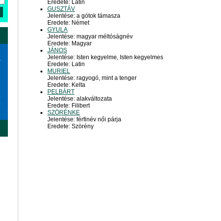
Eredete: Latin
GUSZTÁV
Jelentése: a gótok támasza
Eredete: Német
GYULA
Jelentése: magyar méltóságnév
Eredete: Magyar
JÁNOS
Jelentése: Isten kegyelme, Isten kegyelmes
a
Eredete: Latin
MURIEL
Jelentése: ragyogó, mint a tenger
Eredete: Kelta
6
PELBÁRT
3
Jelentése: alakváltozata
0
Eredete: Filibert
SZÖRÉNKE
Jelentése: férfinév női párja
Eredete: Szörény