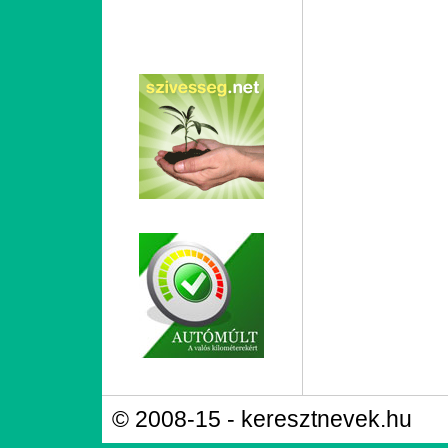
© 2008-15 - keresztnevek.hu