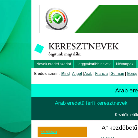
Nevek eredet szerint
Leggyakoribb nevek
Névnapok
Eredete szerint:
Mind
|
Angol
|
Arab
|
Francia
|
Germán
|
Görög
Arab er
Arab eredetű férfi keresztnevek
Kezdőkbetűk
"A" kezdőbetűs
<< Vissza