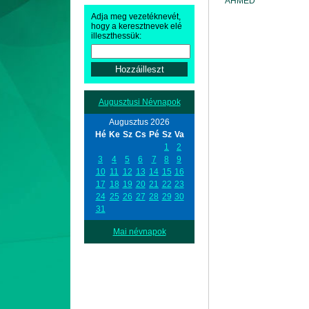
AHMED
Adja meg vezetéknevét,
hogy a keresztnevek elé
illeszthessük:
Augusztusi Névnapok
Augusztus 2026
Hé
Ke
Sz
Cs
Pé
Sz
Va
1
2
3
4
5
6
7
8
9
10
11
12
13
14
15
16
17
18
19
20
21
22
23
24
25
26
27
28
29
30
31
Mai névnapok