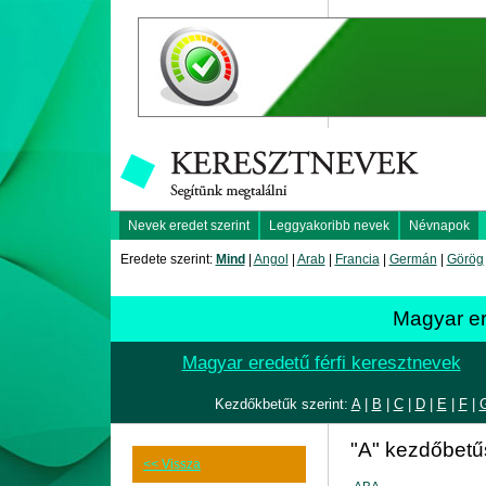
Nevek eredet szerint
Leggyakoribb nevek
Névnapok
Eredete szerint:
Mind
|
Angol
|
Arab
|
Francia
|
Germán
|
Görög
Magyar er
Magyar eredetű férfi keresztnevek
Kezdőkbetűk szerint:
A
|
B
|
C
|
D
|
E
|
F
|
"A" kezdőbetű
<< Vissza