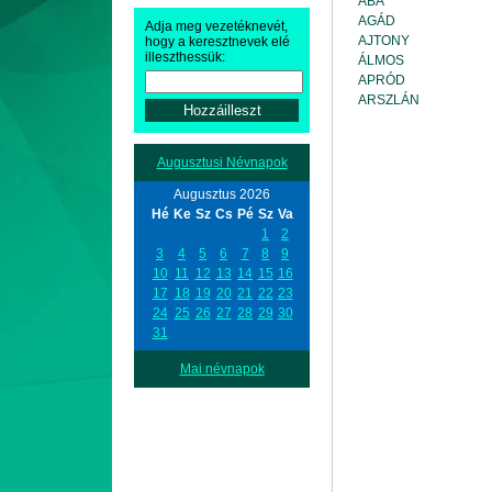
ABA
AGÁD
Adja meg vezetéknevét,
AJTONY
hogy a keresztnevek elé
illeszthessük:
ÁLMOS
APRÓD
ARSZLÁN
Augusztusi Névnapok
Augusztus 2026
Hé
Ke
Sz
Cs
Pé
Sz
Va
1
2
3
4
5
6
7
8
9
10
11
12
13
14
15
16
17
18
19
20
21
22
23
24
25
26
27
28
29
30
31
Mai névnapok