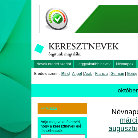
Nevek eredet szerint
Leggyakoribb nevek
Névnapok
Eredete szerint:
Mind
|
Angol
|
Arab
|
Francia
|
Germán
|
Görög
októbe
<< Vissza
Névnapo
márci
Adja meg vezetéknevét,
hogy a keresztnevek elé
augusztu
illeszthessük: