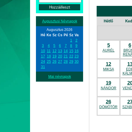
Hétfő
Ke
Augusztusi Névnapok
Augusztus 2026
Hé
Ke
Sz
Cs
Pé
Sz
Va
1
2
5
6
3
4
5
6
7
8
9
AURÉL
BRÚ
10
11
12
13
14
15
16
REN
17
18
19
20
21
22
23
24
25
26
27
28
29
30
12
1
31
MIKSA
ED
KÁL
Mai névnapok
19
2
NÁNDOR
VEN
26
2
DÖMÖTÖR
SZAB