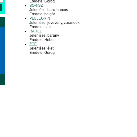
Eredete: Görög
BORISZ
Jelentése: harc, harcos
Eredete: bolgár
PELLEGRIN
Jelentése: jövevény, zarándok
Eredete: Latin
RÁHEL
Jelentése: bárány
a
Eredete: Héber
ZOÉ
Jelentése: élet
Eredete: Görög
6
3
0