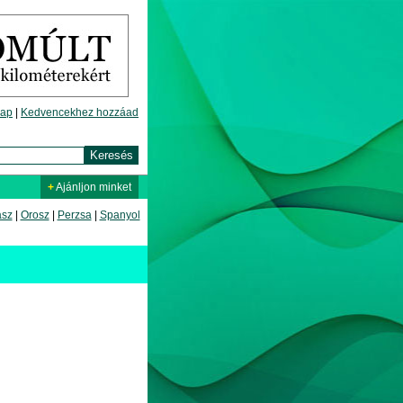
lap
|
Kedvencekhez hozzáad
+
Ajánljon minket
asz
|
Orosz
|
Perzsa
|
Spanyol