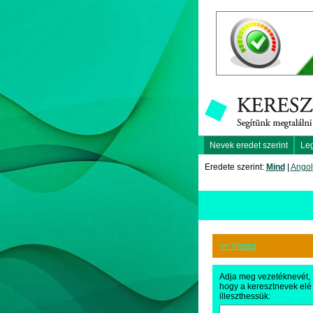
Nevek eredet szerint
Le
Eredete szerint:
Mind
|
Angol
<< Vissza
Adja meg vezetéknevét,
hogy a keresztnevek elé
illeszthessük: