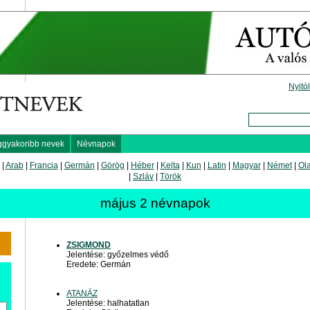
Nyitó
ggyakoribb nevek
Névnapok
|
Arab
|
Francia
|
Germán
|
Görög
|
Héber
|
Kelta
|
Kun
|
Latin
|
Magyar
|
Német
|
Ol
|
Szláv
|
Török
május 2 névnapok
ZSIGMOND
Jelentése: győzelmes védő
Eredete: Germán
ATANÁZ
Jelentése: halhatatlan