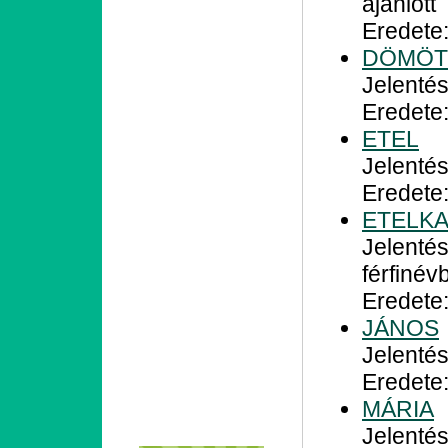
ajánlott
Eredete:
DÖMÖ
Jelentés
Eredete
ETEL
Jelentés
Eredete:
ETELK
Jelentés
férfinév
Eredete
JÁNOS
Jelentés
Eredete:
MÁRIA
Jelentés