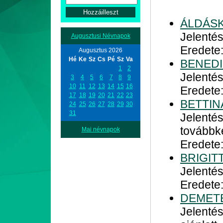
ÁLDÁS
Jelentés
Augusztusi Névnapok
Eredete
Augusztus 2026
Hé
Ke
Sz
Cs
Pé
Sz
Va
BENEDI
1
2
Jelentés
3
4
5
6
7
8
9
10
11
12
13
14
15
16
Eredete:
17
18
19
20
21
22
23
BETTIN
24
25
26
27
28
29
30
31
Jelentés
továbbk
Mai névnapok
Eredete:
BRIGIT
Jelentés
Eredete:
DEMET
Jelentés