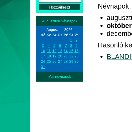
Névnapok:
auguszt
Augusztusi Névnapok
október
Augusztus 2026
decemb
Hé
Ke
Sz
Cs
Pé
Sz
Va
1
2
Hasonló ke
3
4
5
6
7
8
9
10
11
12
13
14
15
16
BLAND
17
18
19
20
21
22
23
24
25
26
27
28
29
30
31
Mai névnapok