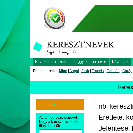
Nevek eredet szerint
Leggyakoribb nevek
Névnapok
Eredete szerint:
Mind
|
Angol
|
Arab
|
Francia
|
Germán
|
Görög
Kere
<< Vissza
női keresz
Eredete: kö
Adja meg vezetéknevét,
hogy a keresztnevek elé
illeszthessük:
Jelentése: 