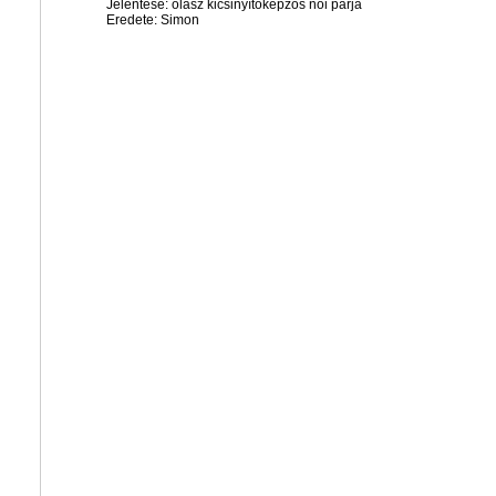
Jelentése: olasz kicsinyítőképzős női párja
Eredete: Simon