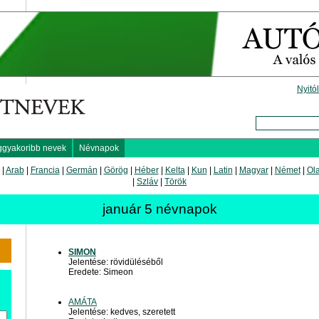
Nyitó
ggyakoribb nevek
Névnapok
|
Arab
|
Francia
|
Germán
|
Görög
|
Héber
|
Kelta
|
Kun
|
Latin
|
Magyar
|
Német
|
Ol
|
Szláv
|
Török
január 5 névnapok
SIMON
Jelentése: rövidüléséből
Eredete: Simeon
AMÁTA
Jelentése: kedves, szeretett