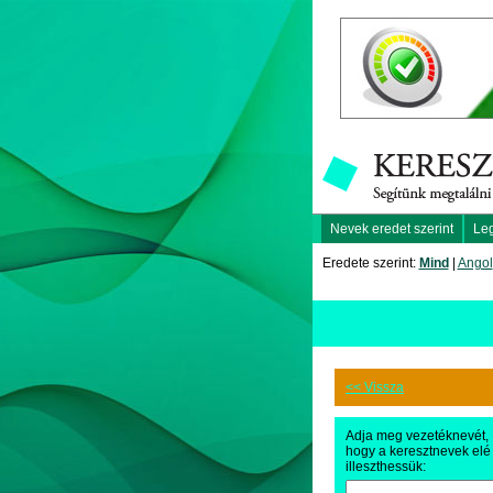
Nevek eredet szerint
Le
Eredete szerint:
Mind
|
Angol
<< Vissza
Adja meg vezetéknevét,
hogy a keresztnevek elé
illeszthessük: