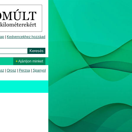
lap
|
Kedvencekhez hozzáad
+
Ajánljon minket
asz
|
Orosz
|
Perzsa
|
Spanyol