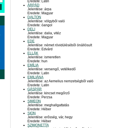
Eredete: Latin
ÁRPÁD
Jelentése: árpa
Eredete: Magyar
DALTON
Jelentése: völgyből való
Eredete: óangol
DELI
Jelentése: dalia, vitéz
a
Eredete: Magyar
EDE
Jelentése: német rövidüléséből önállósult
Eredete: Edvárd
6
ELLÁK
3
Jelentése: ismeretlen
0
Eredete: hun
EMÍLIA
Jelentése: versengő, vetélkedő
Eredete: Latin
EMILIÁNA
Jelentése: az Aemelius nemzetségből való
Eredete: Latin
GÁSPÁR
Jelentése: kincset megőrző
Eredete: Perzsa
SIMEON
Jelentése: meghallgattatás
Eredete: Héber
SION
Jelentése: erősség, vár, hegy
Eredete: Héber
SZIMONETTA