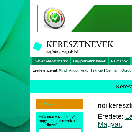
Nevek eredet szerint
Leggyakoribb nevek
Névnapok
Eredete szerint:
Mind
|
Angol
|
Arab
|
Francia
|
Germán
|
Görög
Keres
<< Vissza
női keresz
Eredete:
La
Adja meg vezetéknevét,
hogy a keresztnevek elé
Magyar
,
illeszthessük: