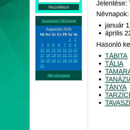
Jelentése: 
Névnapok:
Augusztusi Névnapok
január 
Augusztus 2026
április 2
Hé
Ke
Sz
Cs
Pé
Sz
Va
1
2
Hasonló ke
3
4
5
6
7
8
9
10
11
12
13
14
15
16
TÁBITA
17
18
19
20
21
22
23
24
25
26
27
28
29
30
TÁLIA
31
TAMAR
Mai névnapok
TANÁZI
TÁNYA
TARZÍC
TAVASZ