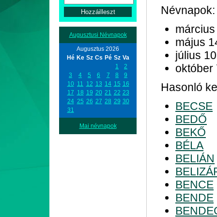
Névnapok:
március
Augusztusi Névnapok
május 1
Augusztus 2026
július 10
Hé
Ke
Sz
Cs
Pé
Sz
Va
október
1
2
3
4
5
6
7
8
9
10
11
12
13
14
15
16
Hasonló kez
17
18
19
20
21
22
23
24
25
26
27
28
29
30
BECSE
31
BEDŐ
Mai névnapok
BEKŐ
BÉLA
BELIÁN
BELIZÁ
BENCE
BENDE
BENDE