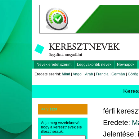
Nevek eredet szerint
Leggyakoribb nevek
Névnapok
Eredete szerint:
Mind
|
Angol
|
Arab
|
Francia
|
Germán
|
Görög
Kere
<< Vissza
férfi keres
Eredete:
M
Adja meg vezetéknevét,
hogy a keresztnevek elé
illeszthessük:
Jelentése: 