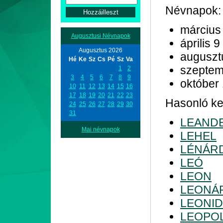
Névnapok:
március
Augusztusi Névnapok
április 9
Augusztus 2026
auguszt
Hé
Ke
Sz
Cs
Pé
Sz
Va
szeptem
1
2
3
4
5
6
7
8
9
október
10
11
12
13
14
15
16
17
18
19
20
21
22
23
Hasonló kez
24
25
26
27
28
29
30
31
LEAND
Mai névnapok
LEHEL
LÉNÁR
LEÓ
LEON
LEONÁ
LEONI
LEOPO