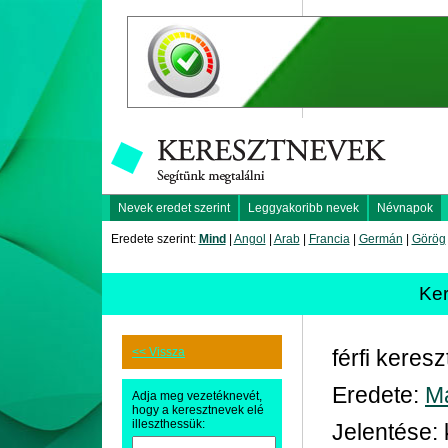
Nevek eredet szerint
Leggyakoribb nevek
Névnapok
Eredete szerint:
Mind
|
Angol
|
Arab
|
Francia
|
Germán
|
Görög
Ker
<< Vissza
férfi keres
Eredete:
M
Adja meg vezetéknevét,
hogy a keresztnevek elé
illeszthessük:
Jelentése: 