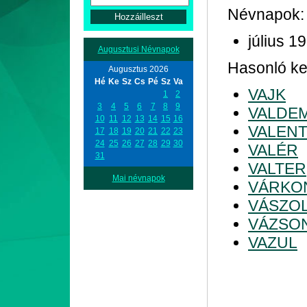
Névnapok:
július 19
Augusztusi Névnapok
Hasonló kez
Augusztus 2026
Hé
Ke
Sz
Cs
Pé
Sz
Va
VAJK
1
2
3
4
5
6
7
8
9
VALDE
10
11
12
13
14
15
16
VALENT
17
18
19
20
21
22
23
24
25
26
27
28
29
30
VALÉR
31
VALTER
Mai névnapok
VÁRKO
VÁSZO
VÁZSO
VAZUL