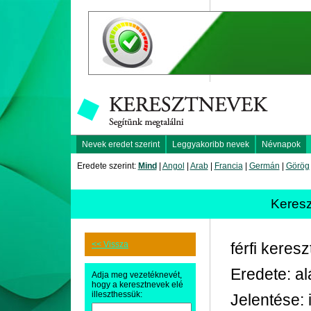
Nevek eredet szerint
Leggyakoribb nevek
Névnapok
Eredete szerint:
Mind
|
Angol
|
Arab
|
Francia
|
Germán
|
Görög
Keres
<< Vissza
férfi keres
Eredete: a
Adja meg vezetéknevét,
hogy a keresztnevek elé
illeszthessük:
Jelentése: 