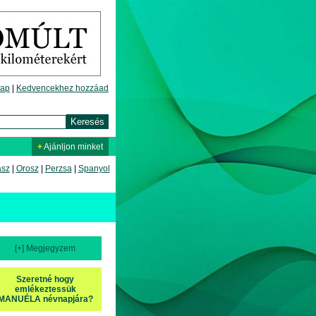
lap
|
Kedvencekhez hozzáad
+
Ajánljon minket
asz
|
Orosz
|
Perzsa
|
Spanyol
[+] Megjegyzem
Szeretné hogy
emlékeztessük
MANUÉLA névnapjára?