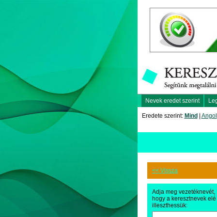
Nevek eredet szerint
Le
Eredete szerint:
Mind
|
Angol
<< Vissza
Adja meg vezetéknevét,
hogy a keresztnevek elé
illeszthessük: