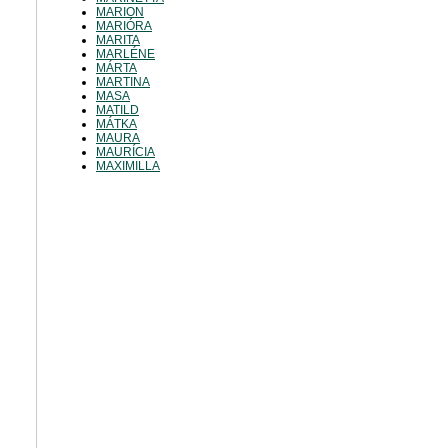
MARION
MARIÓRA
MARITA
MARLÉNE
MÁRTA
MARTINA
MASA
MATILD
MÁTKA
MAURA
MAURÍCIA
MAXIMILLA