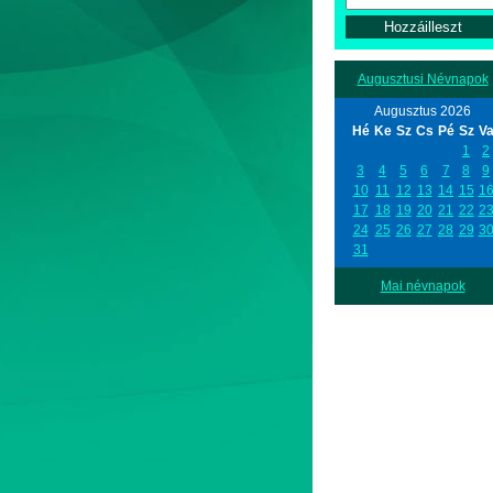
Augusztusi Névnapok
Augusztus 2026
Hé
Ke
Sz
Cs
Pé
Sz
V
1
2
3
4
5
6
7
8
9
10
11
12
13
14
15
1
17
18
19
20
21
22
2
24
25
26
27
28
29
3
31
Mai névnapok