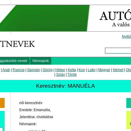
Nyitó
ggyakoribb nevek
Névnapok
|
Arab
|
Francia
|
Germán
|
Görög
|
Héber
|
Kelta
|
Kun
|
Latin
|
Magyar
|
Német
|
Ol
|
Szláv
|
Török
Keresztnév: MANUÉLA
női keresztnév
Eredete: Emanuéla,
Jelentése: rövidülése
Névnapok: