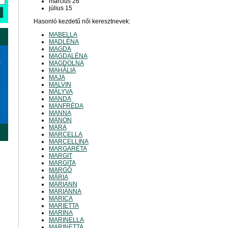
március 26
július 15
Hasonló kezdetű női keresztnevek:
MABELLA
MADLÉNA
MAGDA
MAGDALÉNA
a
MAGDOLNA
MAHÁLIA
MAJA
MALVIN
6
MÁLYVA
3
MANDA
MANFRÉDA
0
MANNA
MANON
MARA
MARCELLA
MARCELLINA
MARGARÉTA
MARGIT
MARGITA
MARGÓ
MÁRIA
MARIANN
MARIANNA
MARICA
MARIETTA
MARINA
MARINELLA
MARINETTA