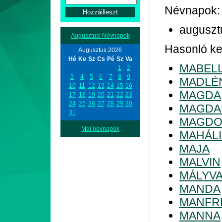
Névnapok:
auguszt
Augusztusi Névnapok
Hasonló ke
Augusztus 2026
Hé
Ke
Sz
Cs
Pé
Sz
Va
MABEL
1
2
3
4
5
6
7
8
9
MADLÉ
10
11
12
13
14
15
16
MAGDA
17
18
19
20
21
22
23
24
25
26
27
28
29
30
MAGDA
31
MAGDO
Mai névnapok
MAHÁLI
MAJA
MALVIN
MÁLYV
MANDA
MANFR
MANNA