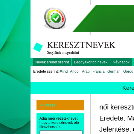
Nevek eredet szerint
Leggyakoribb nevek
Névnapok
Eredete szerint:
Mind
|
Angol
|
Arab
|
Francia
|
Germán
|
Görög
Ker
<< Vissza
női keresz
Eredete: Má
Adja meg vezetéknevét,
hogy a keresztnevek elé
illeszthessük:
Jelentése: