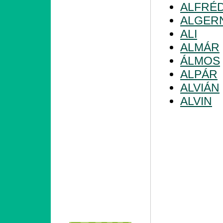
ALFRÉ
ALGER
ALI
ALMÁR
ÁLMOS
ALPÁR
ALVIÁN
ALVIN