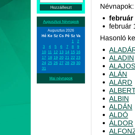
Névnapok:
február
Augusztusi Névnapok
február 
Augusztus 2026
Hé
Ke
Sz
Cs
Pé
Sz
Va
Hasonló kez
1
2
3
4
5
6
7
8
9
ALADÁ
10
11
12
13
14
15
16
ALADIN
17
18
19
20
21
22
23
24
25
26
27
28
29
30
ALAJO
31
ALÁN
Mai névnapok
ALÁRD
ALBER
ALBIN
ALDÁN
ALDÓ
ÁLDOR
ALFON