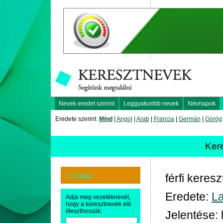
Nevek eredet szerint
Leggyakoribb nevek
Névnapok
Eredete szerint:
Mind
|
Angol
|
Arab
|
Francia
|
Germán
|
Görög
Ker
<< Vissza
férfi keres
Eredete:
La
Adja meg vezetéknevét,
hogy a keresztnevek elé
illeszthessük:
Jelentése: 