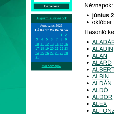
Névnapok:
június 
Augusztusi Névnapok
október
Augusztus 2026
Hé
Ke
Sz
Cs
Pé
Sz
Va
Hasonló kez
1
2
3
4
5
6
7
8
9
ALADÁ
10
11
12
13
14
15
16
ALADIN
17
18
19
20
21
22
23
24
25
26
27
28
29
30
ALÁN
31
ALÁRD
Mai névnapok
ALBER
ALBIN
ALDÁN
ALDÓ
ÁLDOR
ALEX
ALFON