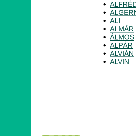
ALFRÉ
ALGER
ALI
ALMÁR
ÁLMOS
ALPÁR
ALVIÁN
ALVIN