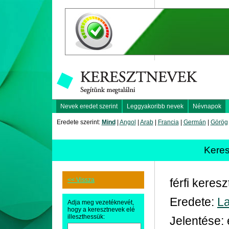
Nevek eredet szerint
Leggyakoribb nevek
Névnapok
Eredete szerint:
Mind
|
Angol
|
Arab
|
Francia
|
Germán
|
Görög
Kere
<< Vissza
férfi keres
Eredete:
La
Adja meg vezetéknevét,
hogy a keresztnevek elé
illeszthessük:
Jelentése: