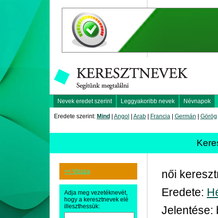
Nevek eredet szerint
Leggyakoribb nevek
Névnapok
Eredete szerint:
Mind
|
Angol
|
Arab
|
Francia
|
Germán
|
Görög
Kere
<< Vissza
női keresz
Eredete:
H
Adja meg vezetéknevét,
hogy a keresztnevek elé
illeszthessük:
Jelentése: