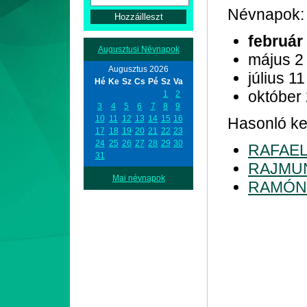
Névnapok:
február
Augusztusi Névnapok
május 2
Augusztus 2026
július 11
Hé
Ke
Sz
Cs
Pé
Sz
Va
október
1
2
3
4
5
6
7
8
9
10
11
12
13
14
15
16
Hasonló ke
17
18
19
20
21
22
23
24
25
26
27
28
29
30
RAFAE
31
RAJMU
Mai névnapok
RAMÓN