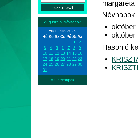
margaréta
Névnapok:
Augusztusi Névnapok
október
Augusztus 2026
október
Hé
Ke
Sz
Cs
Pé
Sz
Va
1
2
Hasonló ke
3
4
5
6
7
8
9
10
11
12
13
14
15
16
KRISZT
17
18
19
20
21
22
23
24
25
26
27
28
29
30
KRISZT
31
Mai névnapok