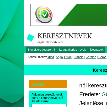
Nevek eredet szerint
Leggyakoribb nevek
Névnapok
Eredete szerint:
Mind
|
Angol
|
Arab
|
Francia
|
Germán
|
Görög
Keres
<< Vissza
női keresz
Eredete:
G
Adja meg vezetéknevét,
hogy a keresztnevek elé
illeszthessük:
Jelentése: 