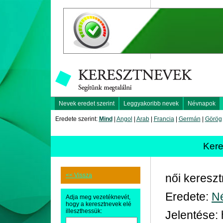
Nevek eredet szerint
Leggyakoribb nevek
Névnapok
Eredete szerint:
Mind
|
Angol
|
Arab
|
Francia
|
Germán
|
Görög
Kere
<< Vissza
női keresz
Eredete:
N
Adja meg vezetéknevét,
hogy a keresztnevek elé
illeszthessük:
Jelentése: