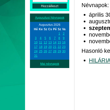
Névnapok:
április 3
Augusztusi Névnapok
auguszt
Augusztus 2026
szepte
Hé
Ke
Sz
Cs
Pé
Sz
Va
novemb
1
2
3
4
5
6
7
8
9
novemb
10
11
12
13
14
15
16
17
18
19
20
21
22
23
Hasonló ke
24
25
26
27
28
29
30
31
HILÁRI
Mai névnapok