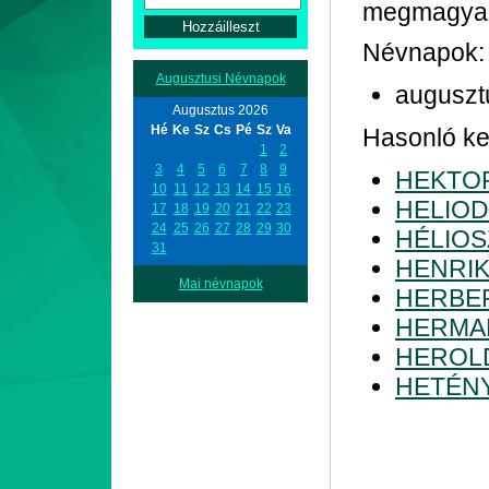
megmagyar
Névnapok:
Augusztusi Névnapok
auguszt
Augusztus 2026
Hé
Ke
Sz
Cs
Pé
Sz
Va
Hasonló kez
1
2
3
4
5
6
7
8
9
HEKTO
10
11
12
13
14
15
16
HELIO
17
18
19
20
21
22
23
24
25
26
27
28
29
30
HÉLIOS
31
HENRI
Mai névnapok
HERBE
HERMA
HEROL
HETÉN