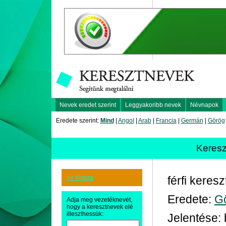
Nevek eredet szerint
Leggyakoribb nevek
Névnapok
Eredete szerint:
Mind
|
Angol
|
Arab
|
Francia
|
Germán
|
Görög
Keres
<< Vissza
férfi keres
Eredete:
G
Adja meg vezetéknevét,
hogy a keresztnevek elé
illeszthessük:
Jelentése: 