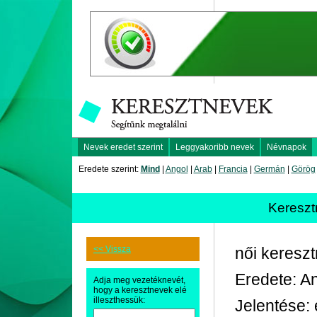
Nevek eredet szerint
Leggyakoribb nevek
Névnapok
Eredete szerint:
Mind
|
Angol
|
Arab
|
Francia
|
Germán
|
Görög
Keresz
<< Vissza
női keresz
Eredete: A
Adja meg vezetéknevét,
hogy a keresztnevek elé
illeszthessük:
Jelentése: