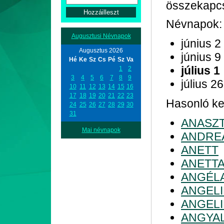
összekapc
Névnapok:
Augusztusi Névnapok
június 2
Augusztus 2026
június 9
Hé
Ke
Sz
Cs
Pé
Sz
Va
július 1
1
2
3
4
5
6
7
8
9
július 26
10
11
12
13
14
15
16
17
18
19
20
21
22
23
Hasonló ke
24
25
26
27
28
29
30
31
ANASZT
Mai névnapok
ANDRE
ANETT
ANETT
ANGÉL
ANGELI
ANGEL
ANGYA