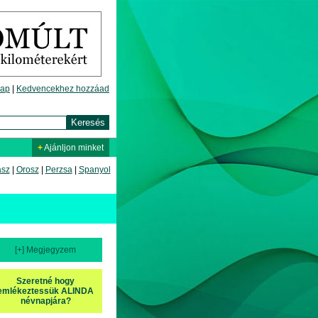
lap
|
Kedvencekhez hozzáad
+
Ajánljon minket
asz
|
Orosz
|
Perzsa
|
Spanyol
[+] Megjegyzem
Szeretné hogy
emlékeztessük ALINDA
névnapjára?