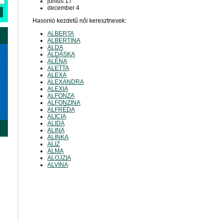
június 17
december 4
Hasonló kezdetű női keresztnevek:
ALBERTA
ALBERTINA
ALDA
ÁLDÁSKA
a
ALÉNA
ALETTA
ALEXA
ALEXANDRA
6
ALEXIA
3
ALFONZA
ALFONZINA
0
ALFRÉDA
ALICIA
ALIDA
ALINA
ALINKA
ALIZ
ALMA
ALOJZIA
ALVINA