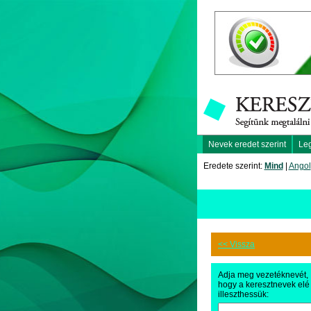
Nevek eredet szerint
Le
Eredete szerint:
Mind
|
Angol
<< Vissza
Adja meg vezetéknevét,
hogy a keresztnevek elé
illeszthessük: