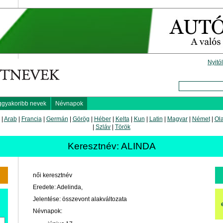
Nyitó
ggyakoribb nevek
Névnapok
|
Arab
|
Francia
|
Germán
|
Görög
|
Héber
|
Kelta
|
Kun
|
Latin
|
Magyar
|
Német
|
Ol
|
Szláv
|
Török
Keresztnév: ALINDA
női keresztnév
Eredete: Adelinda,
Jelentése: összevont alakváltozata
Névnapok: