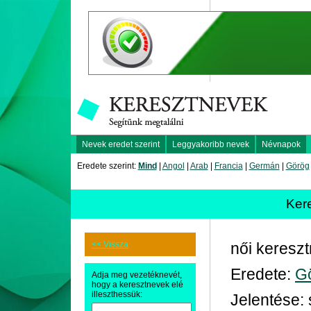
Nevek eredet szerint
Leggyakoribb nevek
Névnapok
Eredete szerint:
Mind
|
Angol
|
Arab
|
Francia
|
Germán
|
Görög
Ker
<< Vissza
női keresz
Eredete:
G
Adja meg vezetéknevét,
hogy a keresztnevek elé
illeszthessük:
Jelentése: