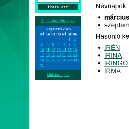
Névnapok:
március
Augusztusi Névnapok
szeptem
Augusztus 2026
Hé
Ke
Sz
Cs
Pé
Sz
Va
Hasonló ke
1
2
3
4
5
6
7
8
9
IRÉN
10
11
12
13
14
15
16
IRINA
17
18
19
20
21
22
23
24
25
26
27
28
29
30
IRINGÓ
31
IRMA
Mai névnapok