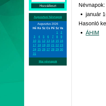
Névnapok:
január 
Augusztusi Névnapok
Hasonló kez
Augusztus 2026
Hé
Ke
Sz
Cs
Pé
Sz
Va
ÁHIM
1
2
3
4
5
6
7
8
9
10
11
12
13
14
15
16
17
18
19
20
21
22
23
24
25
26
27
28
29
30
31
Mai névnapok