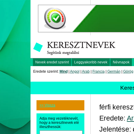
Nevek eredet szerint
Leggyakoribb nevek
Névnapok
Eredete szerint:
Mind
|
Angol
|
Arab
|
Francia
|
Germán
|
Görög
Kere
<< Vissza
férfi keres
Eredete:
A
Adja meg vezetéknevét,
hogy a keresztnevek elé
illeszthessük:
Jelentése: 