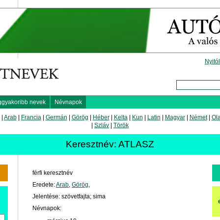
Nyitó
ggyakoribb nevek
Névnapok
|
Arab
|
Francia
|
Germán
|
Görög
|
Héber
|
Kelta
|
Kun
|
Latin
|
Magyar
|
Német
|
Ol
|
Szláv
|
Török
Keresztnév: ATLASZ
férfi keresztnév
Eredete:
Arab
,
Görög
,
Jelentése: szövetfajta; sima
Névnapok: