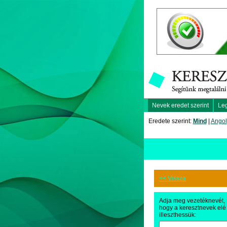
Nevek eredet szerint
Le
Eredete szerint:
Mind
|
Angol
<< Vissza
Adja meg vezetéknevét,
hogy a keresztnevek elé
illeszthessük: