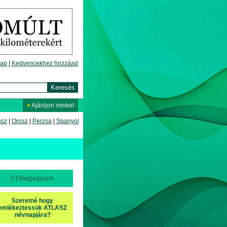
lap
|
Kedvencekhez hozzáad
+
Ajánljon minket
asz
|
Orosz
|
Perzsa
|
Spanyol
[+] Megjegyzem
Szeretné hogy
emlékeztessük ATLASZ
névnapjára?