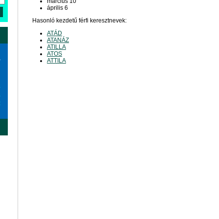
március 10
április 6
Hasonló kezdetű férfi keresztnevek:
ATÁD
ATANÁZ
ATILLA
ATOS
a
ATTILA
6
3
0