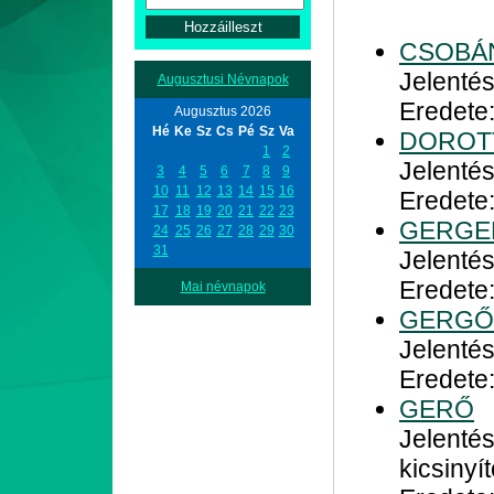
CSOBÁ
Jelentés
Augusztusi Névnapok
Eredete
Augusztus 2026
Hé
Ke
Sz
Cs
Pé
Sz
Va
DOROT
1
2
Jelentés
3
4
5
6
7
8
9
10
11
12
13
14
15
16
Eredete
17
18
19
20
21
22
23
GERGE
24
25
26
27
28
29
30
31
Jelenté
Eredete
Mai névnapok
GERGŐ
Jelentés
Eredete
GERŐ
Jelentés
kicsiny