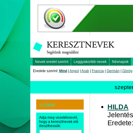
Nevek eredet szerint
Leggyakoribb nevek
Névnapok
Eredete szerint:
Mind
|
Angol
|
Arab
|
Francia
|
Germán
|
Görög
szepte
<< Vissza
HILDA
Jelentés
Adja meg vezetéknevét,
Eredete
hogy a keresztnevek elé
illeszthessük: