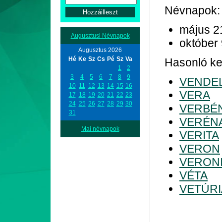
Névnapok:
május 2
Augusztusi Névnapok
október
Augusztus 2026
Hé
Ke
Sz
Cs
Pé
Sz
Va
Hasonló ke
1
2
3
4
5
6
7
8
9
VENDE
10
11
12
13
14
15
16
VERA
17
18
19
20
21
22
23
24
25
26
27
28
29
30
VERBÉ
31
VERÉN
Mai névnapok
VERITA
VERON
VERON
VÉTA
VETÚRI