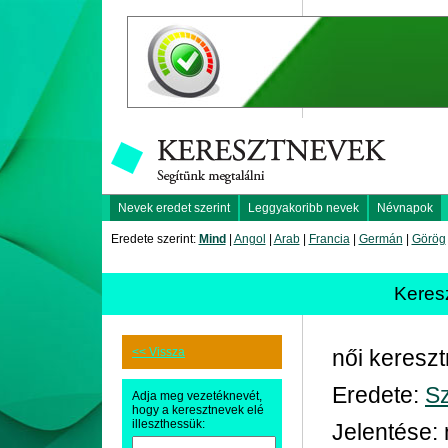
Nevek eredet szerint
Leggyakoribb nevek
Névnapok
Eredete szerint:
Mind
|
Angol
|
Arab
|
Francia
|
Germán
|
Görög
Keres
<< Vissza
női keresz
Eredete:
Sz
Adja meg vezetéknevét,
hogy a keresztnevek elé
illeszthessük:
Jelentése: