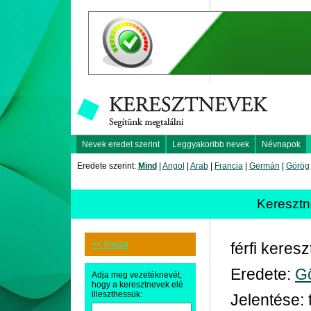
Nevek eredet szerint
Leggyakoribb nevek
Névnapok
Eredete szerint:
Mind
|
Angol
|
Arab
|
Francia
|
Germán
|
Görög
Kereszt
<< Vissza
férfi keres
Eredete:
G
Adja meg vezetéknevét,
hogy a keresztnevek elé
illeszthessük:
Jelentése: 