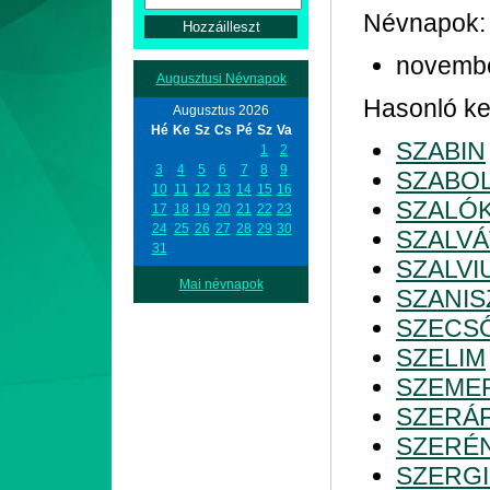
Névnapok:
novemb
Augusztusi Névnapok
Hasonló kez
Augusztus 2026
Hé
Ke
Sz
Cs
Pé
Sz
Va
SZABIN
1
2
3
4
5
6
7
8
9
SZABO
10
11
12
13
14
15
16
SZALÓ
17
18
19
20
21
22
23
24
25
26
27
28
29
30
SZALV
31
SZALVI
Mai névnapok
SZANIS
SZECS
SZELIM
SZEME
SZERÁ
SZERÉ
SZERG