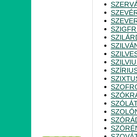
SZERV
SZEVÉ
SZEVE
SZIGFR
SZILÁR
SZILVÁ
SZILVE
SZILVI
SZÍRIU
SZIXTU
SZOFR
SZÓKR
SZÓLÁ
SZOLÓ
SZÓRÁ
SZÖRÉ
SZOVÁ