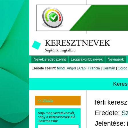
Nevek eredet szerint
Leggyakoribb nevek
Névnapok
Eredete szerint:
Mind
|
Angol
|
Arab
|
Francia
|
Germán
|
Görög
Keres
<< Vissza
férfi keres
Eredete:
Sz
Adja meg vezetéknevét,
hogy a keresztnevek elé
illeszthessük:
Jelentése: 