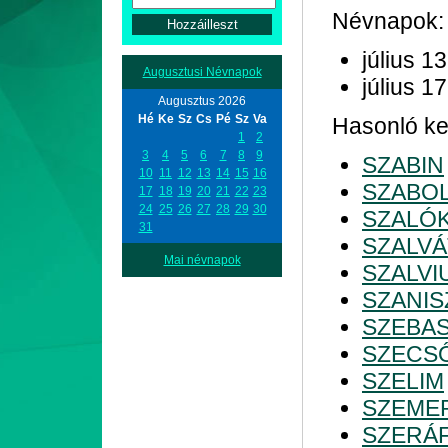
Névnapok:
július 13
Augusztusi Névnapok
július 17
Augusztus 2026
Hé
Ke
Sz
Cs
Pé
Sz
Va
Hasonló kez
1
2
3
4
5
6
7
8
9
SZABIN
10
11
12
13
14
15
16
SZABO
17
18
19
20
21
22
23
24
25
26
27
28
29
30
SZALÓ
31
SZALV
Mai névnapok
SZALVI
SZANIS
SZEBAS
SZECS
SZELIM
SZEME
SZERÁ