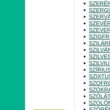
SZERÉ
SZERG
SZERV
SZEVÉ
SZEVE
SZIGFR
SZILÁR
SZILVÁ
SZILVE
SZILVI
SZÍRIU
SZIXTU
SZOFR
SZÓKR
SZÓLÁ
SZOLÓ
SZÖRÉ