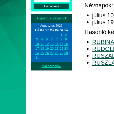
Névnapok:
július 10
Augusztusi Névnapok
július 19
Augusztus 2026
Hé
Ke
Sz
Cs
Pé
Sz
Va
Hasonló ke
1
2
3
4
5
6
7
8
9
RUBIN
10
11
12
13
14
15
16
RUDOL
17
18
19
20
21
22
23
24
25
26
27
28
29
30
RUSZA
31
RUSZL
Mai névnapok