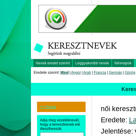
Nevek eredet szerint
Leggyakoribb nevek
Névnapok
Eredete szerint:
Mind
|
Angol
|
Arab
|
Francia
|
Germán
|
Görög
Kere
<< Vissza
női keresz
Eredete:
La
Adja meg vezetéknevét,
hogy a keresztnevek elé
illeszthessük:
Jelentése: