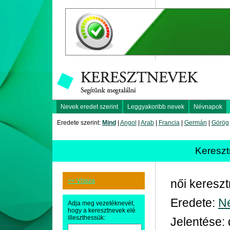
Nevek eredet szerint
Leggyakoribb nevek
Névnapok
Eredete szerint:
Mind
|
Angol
|
Arab
|
Francia
|
Germán
|
Görög
Keresz
<< Vissza
női keresz
Eredete:
N
Adja meg vezetéknevét,
hogy a keresztnevek elé
illeszthessük:
Jelentése: 