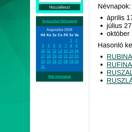
Névnapok:
április 1
Augusztusi Névnapok
július 27
Augusztus 2026
október
Hé
Ke
Sz
Cs
Pé
Sz
Va
1
2
Hasonló ke
3
4
5
6
7
8
9
10
11
12
13
14
15
16
RUBIN
17
18
19
20
21
22
23
24
25
26
27
28
29
30
RUFINA
31
RUSZA
Mai névnapok
RUSZL