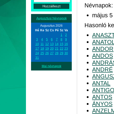
Névnapok:
május 5
Augusztusi Névnapok
Hasonló kez
Augusztus 2026
Hé
Ke
Sz
Cs
Pé
Sz
Va
ANASZ
1
2
3
4
5
6
7
8
9
ANATO
10
11
12
13
14
15
16
ANDOR
17
18
19
20
21
22
23
24
25
26
27
28
29
30
ANDOS
31
ANDRÁ
Mai névnapok
ANDRÉ
ANGUS
ANTAL
ANTIG
ANTOS
ÁNYOS
ANZEL