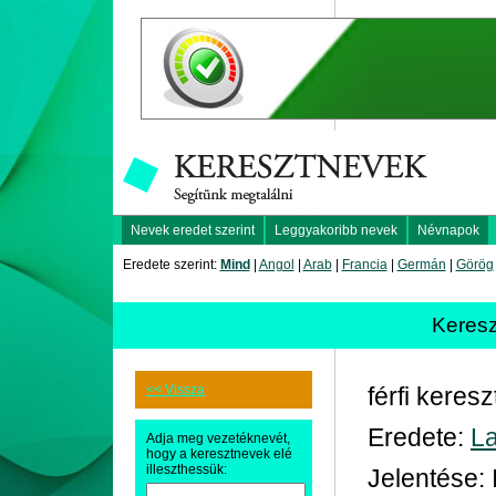
Nevek eredet szerint
Leggyakoribb nevek
Névnapok
Eredete szerint:
Mind
|
Angol
|
Arab
|
Francia
|
Germán
|
Görög
Keres
<< Vissza
férfi keres
Eredete:
La
Adja meg vezetéknevét,
hogy a keresztnevek elé
illeszthessük:
Jelentése: 