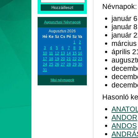
Névnapok:
január 6
Augusztusi Névnapok
január 8
Augusztus 2026
január 
Hé
Ke
Sz
Cs
Pé
Sz
Va
március
1
2
3
4
5
6
7
8
9
április 2
10
11
12
13
14
15
16
auguszt
17
18
19
20
21
22
23
24
25
26
27
28
29
30
decemb
31
decemb
Mai névnapok
decemb
Hasonló kez
ANATO
ANDOR
ANDOS
ANDRÁ