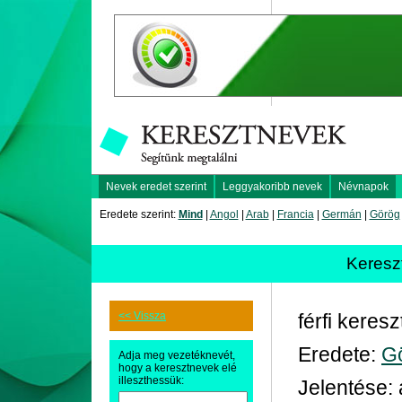
Nevek eredet szerint
Leggyakoribb nevek
Névnapok
Eredete szerint:
Mind
|
Angol
|
Arab
|
Francia
|
Germán
|
Görög
Keres
<< Vissza
férfi keres
Eredete:
G
Adja meg vezetéknevét,
hogy a keresztnevek elé
illeszthessük:
Jelentése: 