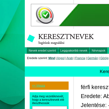
Nevek eredet szerint
Leggyakoribb nevek
Névnapok
Eredete szerint:
Mind
|
Angol
|
Arab
|
Francia
|
Germán
|
Görög
Ker
<< Vissza
férfi keres
Eredete: A
Adja meg vezetéknevét,
hogy a keresztnevek elé
illeszthessük:
Jelentése: 