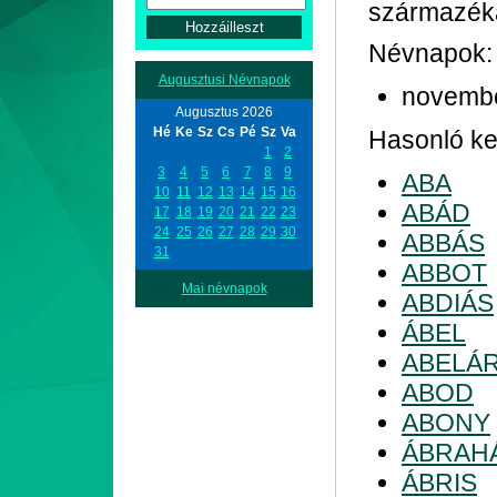
származék
Névnapok:
Augusztusi Névnapok
novemb
Augusztus 2026
Hé
Ke
Sz
Cs
Pé
Sz
Va
Hasonló kez
1
2
3
4
5
6
7
8
9
ABA
10
11
12
13
14
15
16
ABÁD
17
18
19
20
21
22
23
24
25
26
27
28
29
30
ABBÁS
31
ABBOT
Mai névnapok
ABDIÁS
ÁBEL
ABELÁ
ABOD
ABONY
ÁBRAH
ÁBRIS