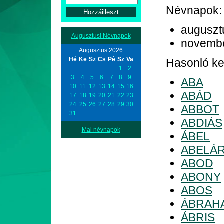
Névnapok:
auguszt
Augusztusi Névnapok
novemb
Augusztus 2026
Hé
Ke
Sz
Cs
Pé
Sz
Va
Hasonló kez
1
2
3
4
5
6
7
8
9
ABA
10
11
12
13
14
15
16
ABÁD
17
18
19
20
21
22
23
24
25
26
27
28
29
30
ABBOT
31
ABDIÁS
Mai névnapok
ÁBEL
ABELÁ
ABOD
ABONY
ABOS
ÁBRAH
ÁBRIS