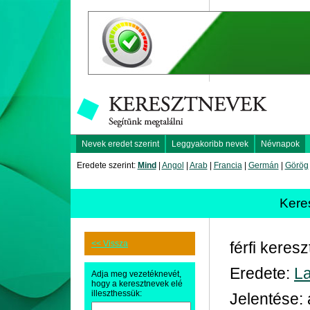
Nevek eredet szerint
Leggyakoribb nevek
Névnapok
Eredete szerint:
Mind
|
Angol
|
Arab
|
Francia
|
Germán
|
Görög
Kere
<< Vissza
férfi keres
Eredete:
La
Adja meg vezetéknevét,
hogy a keresztnevek elé
illeszthessük:
Jelentése: 