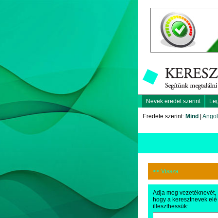
Nevek eredet szerint
Le
Eredete szerint:
Mind
|
Angol
<< Vissza
Adja meg vezetéknevét,
hogy a keresztnevek elé
illeszthessük: