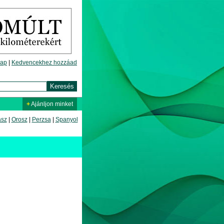
lap
|
Kedvencekhez hozzáad
+
Ajánljon minket
asz
|
Orosz
|
Perzsa
|
Spanyol