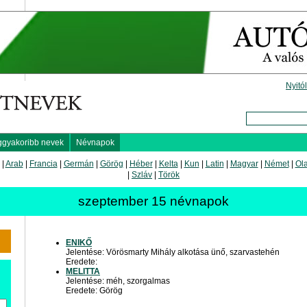
Nyitó
ggyakoribb nevek
Névnapok
|
Arab
|
Francia
|
Germán
|
Görög
|
Héber
|
Kelta
|
Kun
|
Latin
|
Magyar
|
Német
|
Ol
|
Szláv
|
Török
szeptember 15 névnapok
ENIKŐ
Jelentése: Vörösmarty Mihály alkotása ünő, szarvastehén
Eredete:
MELITTA
Jelentése: méh, szorgalmas
Eredete: Görög