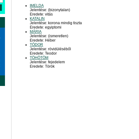
IMELDA
Jelentése: (bizonytalan)
Eredete: vitás
KATALIN
Jelentése: korona mindig tiszta
Eredete: egyiptomi
MÁRIA
Jelentése: (ismeretlen)
a
Eredete: Héber
TÓDOR
Jelentése: rövidüléséből
Eredete: Teodor
6
TÖHÖTÖM
3
Jelentése: fejedelem
0
Eredete: Török