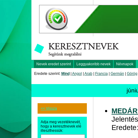
Nevek eredet szerint
Leggyakoribb nevek
Névnapok
Eredete szerint:
Mind
|
Angol
|
Arab
|
Francia
|
Germán
|
Görög
jún
<< Vissza
MEDÁR
Jelentés
Adja meg vezetéknevét,
Eredete
hogy a keresztnevek elé
illeszthessük: