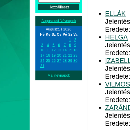
ELLÁK
Jelentés
Augusztusi Névnapok
Eredete
Augusztus 2026
Hé
Ke
Sz
Cs
Pé
Sz
Va
HELGA
1
2
Jelenté
3
4
5
6
7
8
9
10
11
12
13
14
15
16
Eredete
17
18
19
20
21
22
23
IZABEL
24
25
26
27
28
29
30
31
Jelenté
Eredete:
Mai névnapok
VILMOS
Jelenté
Eredete:
ZARÁN
Jelentés
Eredete