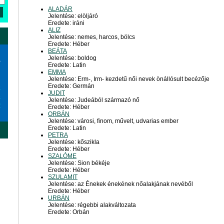
ALADÁR
Jelentése: elöljáró
Eredete: iráni
ALIZ
Jelentése: nemes, harcos, bölcs
Eredete: Héber
BEÁTA
Jelentése: boldog
a
Eredete: Latin
EMMA
Jelentése: Erm-, Irm- kezdetű női nevek önállósult becézője
Eredete: Germán
6
JUDIT
3
Jelentése: Judeából származó nő
0
Eredete: Héber
ORBÁN
Jelentése: városi, finom, művelt, udvarias ember
Eredete: Latin
PETRA
Jelentése: kőszikla
Eredete: Héber
SZALÓME
Jelentése: Sion békéje
Eredete: Héber
SZULAMIT
Jelentése: az Énekek énekének nőalakjának nevéből
Eredete: Héber
URBÁN
Jelentése: régebbi alakváltozata
Eredete: Orbán