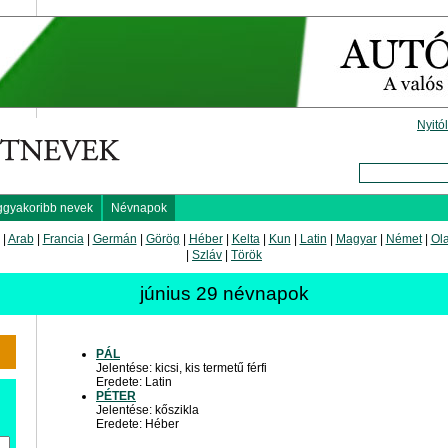
Nyitó
ggyakoribb nevek
Névnapok
|
Arab
|
Francia
|
Germán
|
Görög
|
Héber
|
Kelta
|
Kun
|
Latin
|
Magyar
|
Német
|
Ol
|
Szláv
|
Török
június 29 névnapok
PÁL
Jelentése: kicsi, kis termetű férfi
Eredete: Latin
PÉTER
Jelentése: kőszikla
Eredete: Héber