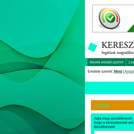
Nevek eredet szerint
Le
Eredete szerint:
Mind
|
Angol
<< Vissza
Adja meg vezetéknevét,
hogy a keresztnevek elé
illeszthessük: