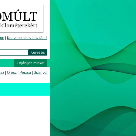
lap
|
Kedvencekhez hozzáad
+
Ajánljon minket
asz
|
Orosz
|
Perzsa
|
Spanyol