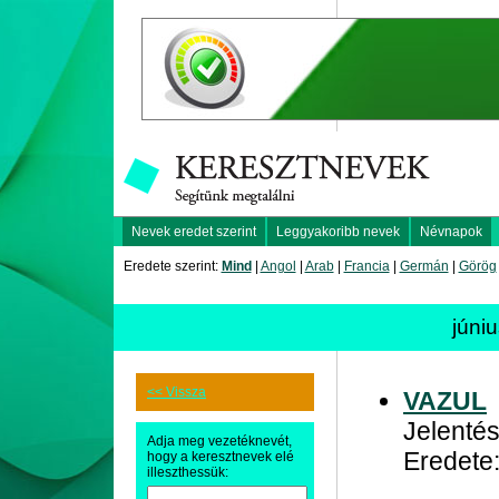
Nevek eredet szerint
Leggyakoribb nevek
Névnapok
Eredete szerint:
Mind
|
Angol
|
Arab
|
Francia
|
Germán
|
Görög
júni
<< Vissza
VAZUL
Jelentése
Adja meg vezetéknevét,
Eredete
hogy a keresztnevek elé
illeszthessük: