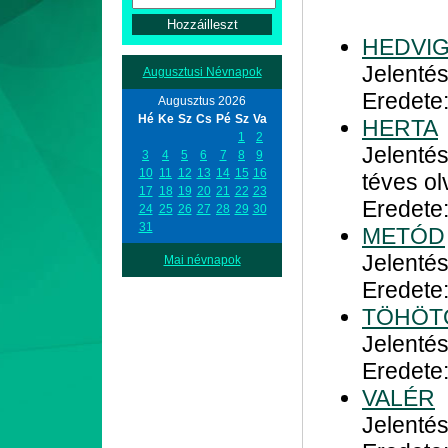
HEDVI
Jelentés
Augusztusi Névnapok
Eredete
Augusztus 2026
Hé
Ke
Sz
Cs
Pé
Sz
Va
HERTA
1
2
Jelenté
3
4
5
6
7
8
9
10
11
12
13
14
15
16
téves ol
17
18
19
20
21
22
23
Eredete
24
25
26
27
28
29
30
31
METÓD
Jelentés
Mai névnapok
Eredete
TÖHÖT
Jelentés
Eredete
VALÉR
Jelenté