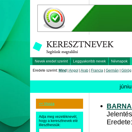
Nevek eredet szerint
Leggyakoribb nevek
Névnapok
Eredete szerint:
Mind
|
Angol
|
Arab
|
Francia
|
Germán
|
Görög
júni
<< Vissza
BARNA
Jelentés
Adja meg vezetéknevét,
Eredete
hogy a keresztnevek elé
illeszthessük: