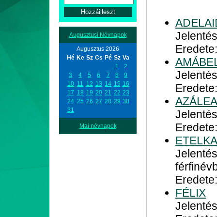
ADELAI
Jelenté
Augusztusi Névnapok
Eredete
Augusztus 2026
Hé
Ke
Sz
Cs
Pé
Sz
Va
AMÁBE
1
2
Jelentés
3
4
5
6
7
8
9
10
11
12
13
14
15
16
Eredete:
17
18
19
20
21
22
23
AZÁLE
24
25
26
27
28
29
30
31
Jelentés
Eredete:
Mai névnapok
ETELK
Jelentés
férfinév
Eredete
FÉLIX
Jelentés