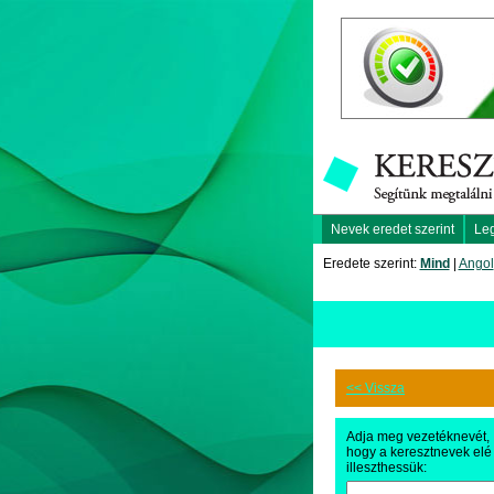
Nevek eredet szerint
Le
Eredete szerint:
Mind
|
Angol
<< Vissza
Adja meg vezetéknevét,
hogy a keresztnevek elé
illeszthessük: