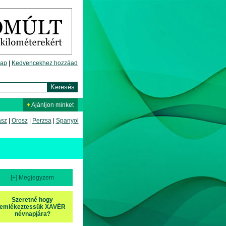
lap
|
Kedvencekhez hozzáad
+
Ajánljon minket
asz
|
Orosz
|
Perzsa
|
Spanyol
[+] Megjegyzem
Szeretné hogy
emlékeztessük XAVÉR
névnapjára?