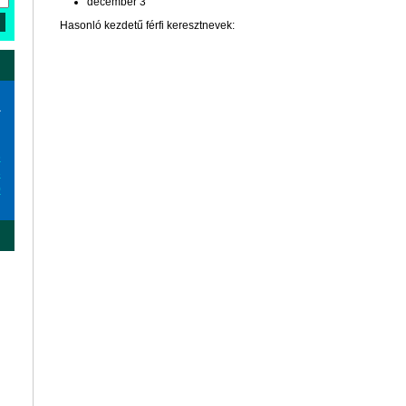
december 3
Hasonló kezdetű férfi keresztnevek:
a
6
3
0