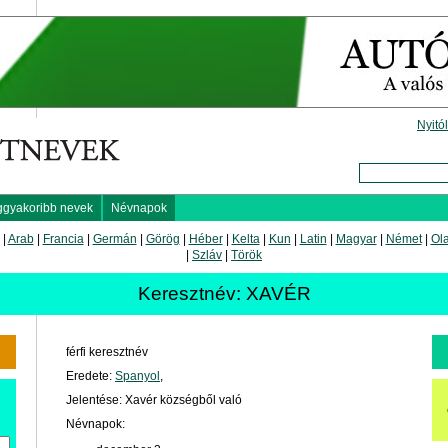
Nyitó
ggyakoribb nevek
Névnapok
|
Arab
|
Francia
|
Germán
|
Görög
|
Héber
|
Kelta
|
Kun
|
Latin
|
Magyar
|
Német
|
Ol
|
Szláv
|
Török
Keresztnév: XAVÉR
férfi keresztnév
Eredete:
Spanyol
,
Jelentése: Xavér községből való
Névnapok: