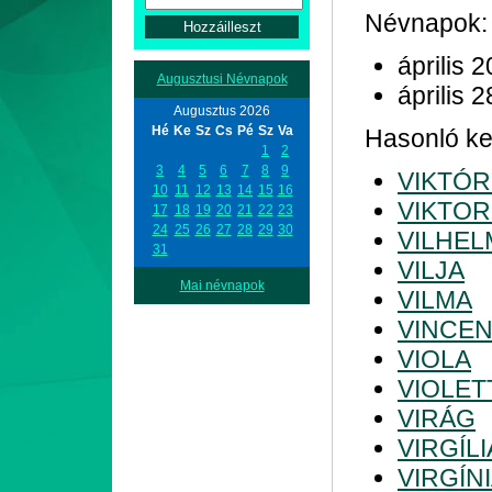
Névnapok:
április 2
Augusztusi Névnapok
április 2
Augusztus 2026
Hé
Ke
Sz
Cs
Pé
Sz
Va
Hasonló ke
1
2
3
4
5
6
7
8
9
VIKTÓR
10
11
12
13
14
15
16
VIKTOR
17
18
19
20
21
22
23
24
25
26
27
28
29
30
VILHEL
31
VILJA
Mai névnapok
VILMA
VINCEN
VIOLA
VIOLET
VIRÁG
VIRGÍLI
VIRGÍN