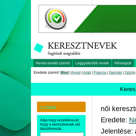
Nevek eredet szerint
Leggyakoribb nevek
Névnapok
Eredete szerint:
Mind
|
Angol
|
Arab
|
Francia
|
Germán
|
Görög
Keres
<< Vissza
női keresz
Eredete:
N
Adja meg vezetéknevét,
hogy a keresztnevek elé
illeszthessük:
Jelentése: