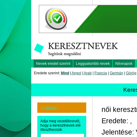
Nevek eredet szerint
Leggyakoribb nevek
Névnapok
Eredete szerint:
Mind
|
Angol
|
Arab
|
Francia
|
Germán
|
Görög
Kere
<< Vissza
női keresz
Eredete: ,
Adja meg vezetéknevét,
hogy a keresztnevek elé
illeszthessük:
Jelentése: