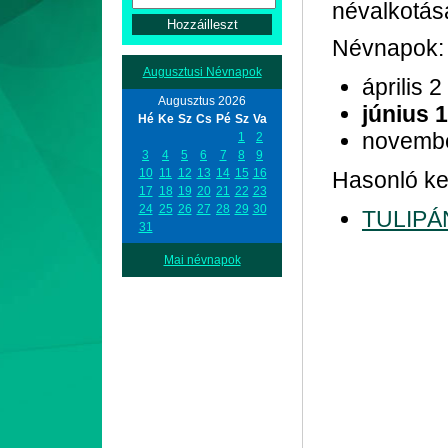
névalkotás
Névnapok:
Augusztusi Névnapok
április 2
Augusztus 2026
június 1
Hé
Ke
Sz
Cs
Pé
Sz
Va
novemb
1
2
3
4
5
6
7
8
9
10
11
12
13
14
15
16
Hasonló ke
17
18
19
20
21
22
23
24
25
26
27
28
29
30
TULIPÁ
31
Mai névnapok