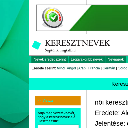
Nevek eredet szerint
Leggyakoribb nevek
Névnapok
Eredete szerint:
Mind
|
Angol
|
Arab
|
Francia
|
Germán
|
Görög
Keres
<< Vissza
női keresz
Eredete: A
Adja meg vezetéknevét,
hogy a keresztnevek elé
illeszthessük:
Jelentése: