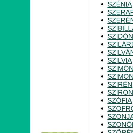
SZÉNIA
SZERAF
SZERÉ
SZIBILL
SZIDÓN
SZILÁR
SZILVÁ
SZILVIA
SZIMÓ
SZIMO
SZIRÉN
SZIRO
SZÓFIA
SZOFR
SZONJ
SZONÓ
SZÖRÉ