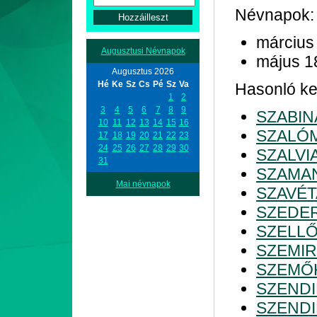
Névnapok:
március
Augusztusi Névnapok
május 1
Augusztus 2026
Hé
Ke
Sz
Cs
Pé
Sz
Va
Hasonló ke
1
2
3
4
5
6
7
8
9
SZABIN
10
11
12
13
14
15
16
SZALÓ
17
18
19
20
21
22
23
24
25
26
27
28
29
30
SZALVI
31
SZAMA
Mai névnapok
SZAVÉT
SZEDE
SZELL
SZEMIR
SZEMŐ
SZENDI
SZENDI